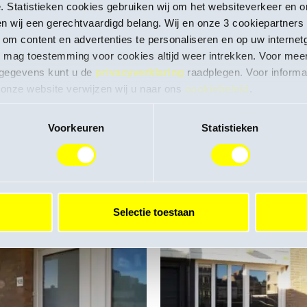
pe. Statistieken cookies gebruiken wij om het websiteverkeer en 
en wij een gerechtvaardigd belang. Wij en onze 3 cookiepartner
) om content en advertenties te personaliseren en op uw interne
 mag toestemming voor cookies altijd weer intrekken. Voor meer
gegevens kunt u de
privacyverklaring
raadplegen. Voor informa
nze website verwijzen wij u naar ons
cookiebeleid
.
Voorkeuren
Statistieken
Selectie toestaan