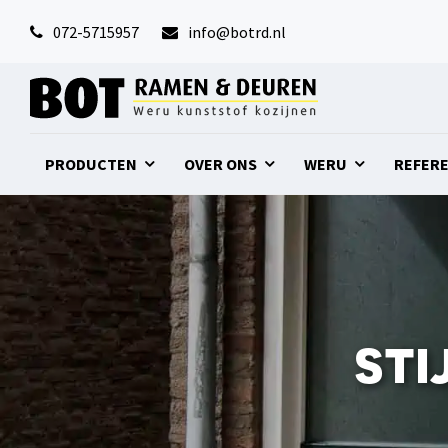
072-5715957
info@botrd.nl
PRODUCTEN
OVER ONS
WERU
REFER
sti