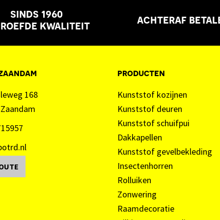
sinds 1960
achteraf betal
roefde kwaliteit
 zaandam
producten
aleweg 168
Kunststof kozijnen
 Zaandam
Kunststof deuren
Kunststof schuifpui
715957
Dakkapellen
otrd.nl
Kunststof gevelbekleding
Insectenhorren
ROUTE
Rolluiken
Zonwering
Raamdecoratie