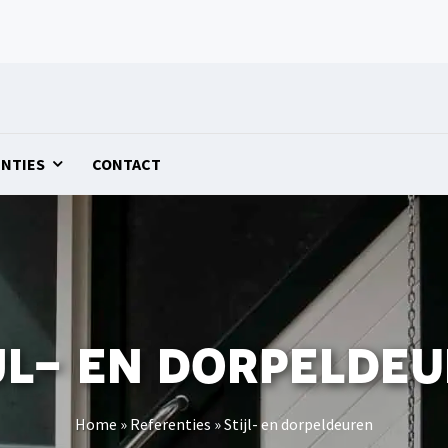
ENTIES
CONTACT
jl- en dorpelde
Home
»
Referenties
»
Stijl- en dorpeldeuren