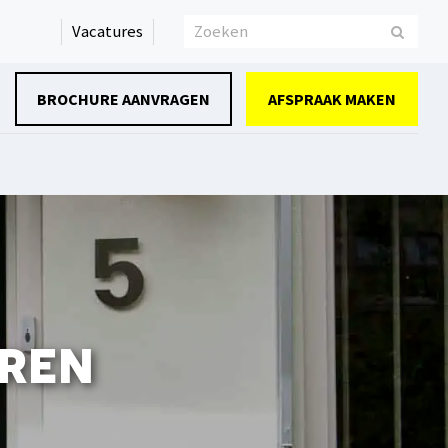
Zoeken
Vacatures
Verze
BROCHURE AANVRAGEN
AFSPRAAK MAKEN
uren