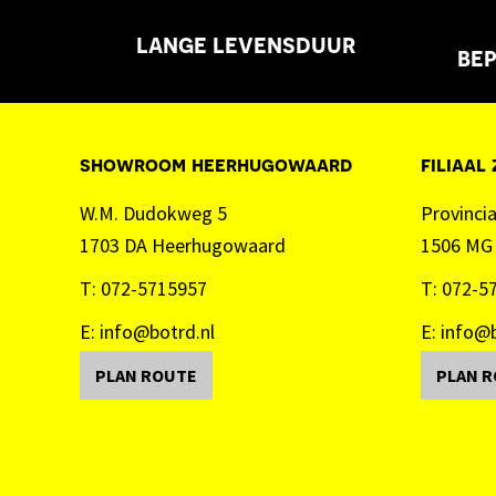
lange levensduur
bep
showroom heerhugowaard
filiaal
W.M. Dudokweg 5
Provinci
1703 DA Heerhugowaard
1506 MG
T:
072-5715957
T:
072-5
E:
info@botrd.nl
E:
info@b
PLAN ROUTE
PLAN 