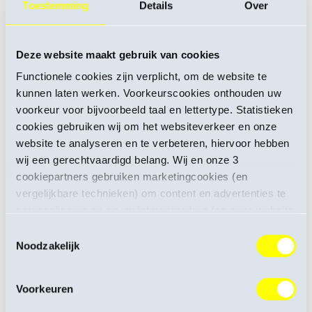
Toestemming
Details
Over
Deze website maakt gebruik van cookies
Functionele cookies zijn verplicht, om de website te
kunnen laten werken. Voorkeurscookies onthouden uw
voorkeur voor bijvoorbeeld taal en lettertype. Statistieken
cookies gebruiken wij om het websiteverkeer en onze
website te analyseren en te verbeteren, hiervoor hebben
wij een gerechtvaardigd belang. Wij en onze 3
cookiepartners gebruiken marketingcookies (en
vergelijkbare technieken) om content en advertenties te
personaliseren en op uw internetgedrag (op onze website
en daarbuiten) af te stemmen. U mag toestemming voor
Toestemmingsselectie
cookies altijd weer intrekken. Voor meer informatie over
Noodzakelijk
de verwerking van uw persoonsgegevens kunt u de
privacyverklaring
raadplegen. Voor informatie over
Voorkeuren
cookies en het aanpassen van uw keuze op onze
website verwijzen wij u naar ons
cookiebeleid
.