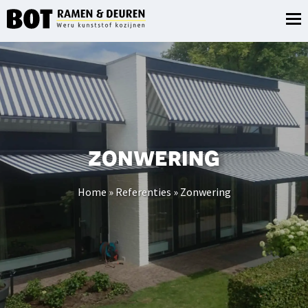
zonwering
Home
»
Referenties
»
Zonwering