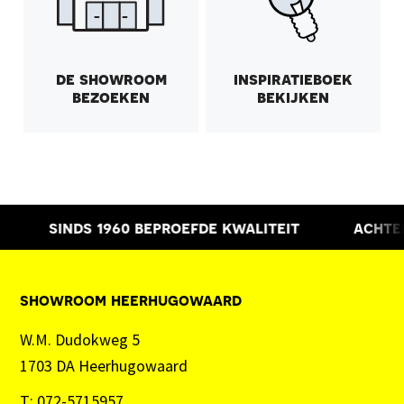
de showroom
inspiratieboek
bezoeken
bekijken
sinds 1960
beproefde kwaliteit
achtera
showroom heerhugowaard
W.M. Dudokweg 5
1703 DA Heerhugowaard
T:
072-5715957