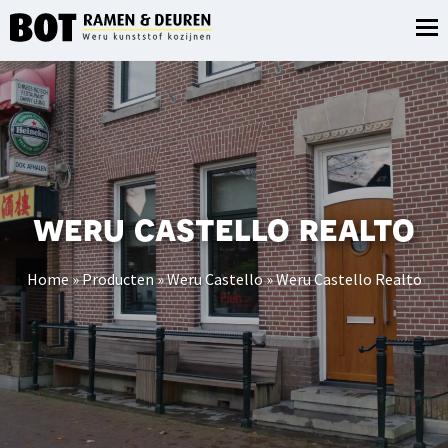
weru castello realto
Home
»
Producten
»
Weru Castello
»
Weru Castello Realto