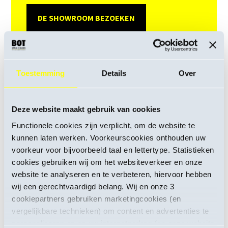
DE SHOWROOM BEZOEKEN
Toestemming
Details
Over
montage
Voor de levering en montage van uw kozijnen zoekt u
Deze website maakt gebruik van cookies
natuurlijk een betrouwbare partner. Een partner die
Functionele cookies zijn verplicht, om de website te
niet alleen een goed product levert, maar die ook de
kunnen laten werken. Voorkeurscookies onthouden uw
kwaliteit van dienstverlening hoog in het vaandel
voorkeur voor bijvoorbeeld taal en lettertype. Statistieken
heeft staan. Bot Ramen & Deuren is dan uw partner.
cookies gebruiken wij om het websiteverkeer en onze
website te analyseren en te verbeteren, hiervoor hebben
wij een gerechtvaardigd belang. Wij en onze 3
weru zekerheden
cookiepartners gebruiken marketingcookies (en
vergelijkbare technieken) om content en advertenties te
Kwaliteit en maatwerk staan bij ons altijd voorop
personaliseren en op uw internetgedrag (op onze website