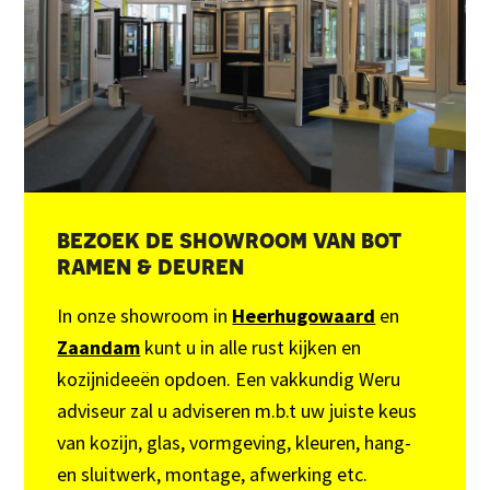
bezoek de showroom van bot
ramen & deuren
In onze showroom in
Heerhugowaard
en
Zaandam
kunt u in alle rust kijken en
kozijnideeën opdoen. Een vakkundig Weru
adviseur zal u adviseren m.b.t uw juiste keus
van kozijn, glas, vormgeving, kleuren, hang-
en sluitwerk, montage, afwerking etc.