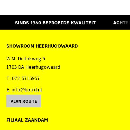
sinds 1960
beproefde kwaliteit
achter
showroom heerhugowaard
W.M. Dudokweg 5
1703 DA Heerhugowaard
T:
072-5715957
E:
info@botrd.nl
PLAN ROUTE
filiaal zaandam