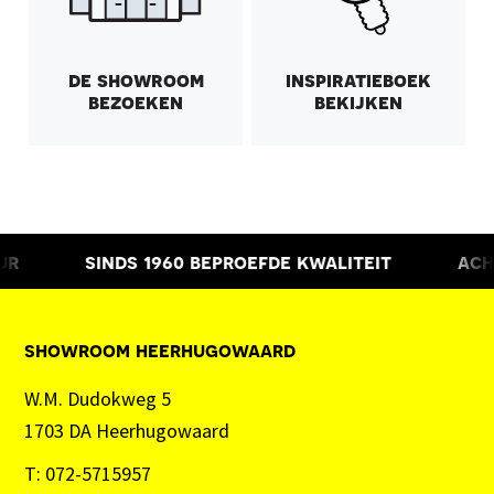
de showroom
inspiratieboek
bezoeken
bekijken
ur
sinds 1960
beproefde kwaliteit
ach
showroom heerhugowaard
W.M. Dudokweg 5
1703 DA Heerhugowaard
T:
072-5715957