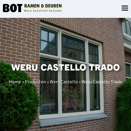
weru castello trado
Home
»
Producten
»
Weru Castello
»
Weru Castello Trado